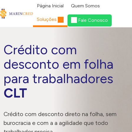
Pular para o conteúdo
Página Inicial
Quem Somos
Menu de Navegação
Soluções
Fale Conosco
Crédito com
desconto em folha
para trabalhadores
CLT
Crédito com desconto direto na folha, sem
burocracia e com a a agilidade que todo
trabalhador precisa.